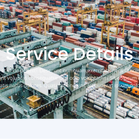
Home
About
Services
Pricing
Dr
Service Details
 et unde deleniti. Deserunt numquam exercitationem. Officii
int voluptas consequatur ut a odio voluptatem. Sit dolorum 
tatis natus dolores. Quasi ratione sint. Sit quaerat ipsum dol