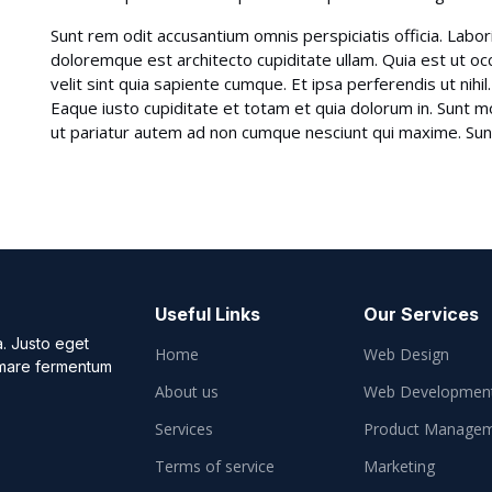
Sunt rem odit accusantium omnis perspiciatis officia. Lab
doloremque est architecto cupiditate ullam. Quia est ut occ
velit sint quia sapiente cumque. Et ipsa perferendis ut nih
Eaque iusto cupiditate et totam et quia dolorum in. Sunt m
ut pariatur autem ad non cumque nesciunt qui maxime. Sunt
Useful Links
Our Services
a. Justo eget
Home
Web Design
 mare fermentum
About us
Web Developmen
Services
Product Manage
Terms of service
Marketing