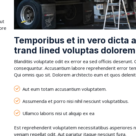
ut
pore
.
Temporibus et in vero dicta au
trand lined voluptas dolorem
Blanditiis voluptate odit ex error ea sed officiis deserun
consequuntur. Accusantium labore reprehenderit error tem
Qui omnis quo sit. Dolorem architecto eum et quos deleniti 
Aut eum totam accusantium voluptatem.
Assumenda et porro nisi nihil nesciunt voluptatibus.
Ullamco laboris nisi ut aliquip ex ea
Est reprehenderit voluptatem necessitatibus asperiores ne
veniam repellat odit. Aut pariatur itaque nesciunt fuga.