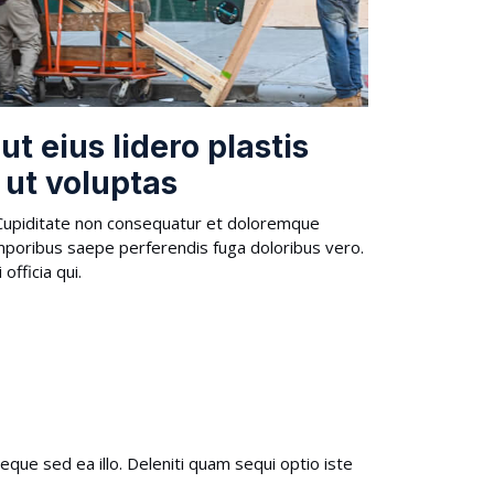
t eius lidero plastis
 ut voluptas
t. Cupiditate non consequatur et doloremque
poribus saepe perferendis fuga doloribus vero.
officia qui.
que sed ea illo. Deleniti quam sequi optio iste