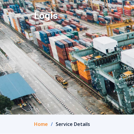
Logis
Odio
odio s
veri
Home
Service Details