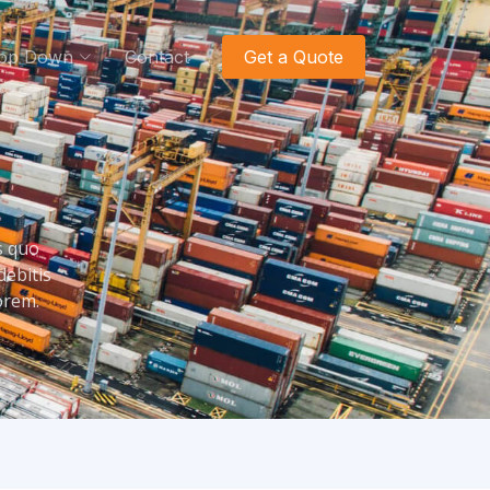
op Down
Contact
Get a Quote
s quo
debitis
orem.