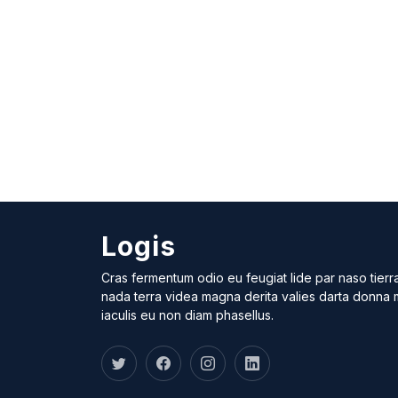
Logis
Cras fermentum odio eu feugiat lide par naso tierr
nada terra videa magna derita valies darta donna
iaculis eu non diam phasellus.