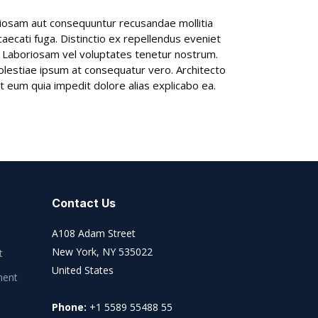
oriosam aut consequuntur recusandae mollitia
aecati fuga. Distinctio ex repellendus eveniet
il. Laboriosam vel voluptates tenetur nostrum.
olestiae ipsum at consequatur vero. Architecto
 eum quia impedit dolore alias explicabo ea.
Contact Us
A108 Adam Street
New York, NY 535022
t
United States
ment
Phone:
+1 5589 55488 55